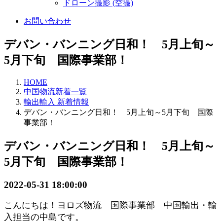
ドローン撮影 (空撮)
お問い合わせ
デバン・バンニング日和！ 5月上旬～
5月下旬 国際事業部！
HOME
中国物流新着一覧
輸出輸入 新着情報
デバン・バンニング日和！ 5月上旬～5月下旬 国際
事業部！
デバン・バンニング日和！ 5月上旬～
5月下旬 国際事業部！
2022-05-31 18:00:00
こんにちは！ヨロズ物流 国際事業部 中国輸出・輸
入担当の中島です。