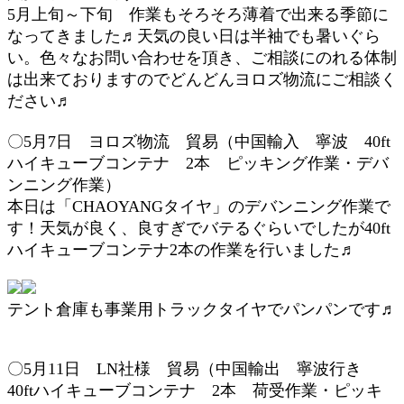
5月上
旬～下旬 作業もそろそろ薄着で出来る季節に
なってきました♬天気の良い日は半袖でも暑いぐら
い。色々なお問い合わせを頂き、ご相談にのれる体制
は出来ておりますのでどんどんヨロズ物流にご相談く
ださい♬
〇5
月7
日 ヨロズ物流
貿易（
中国輸入
寧波 4
0ft
ハイキューブコンテナ 2
本
ピッキング作業・
デバ
ンニング作業
）
本日は「CHAOYANGタイヤ」のデバンニング作業で
す！天気が良く、良すぎでバテるぐらいでしたが40ft
ハイキューブコンテナ2本の作業を行いました♬
テント倉庫も事業用トラックタイヤでパンパンです♬
〇5
月11
日 LN
社様 貿易（
中国輸出
寧波行き
4
0ftハイキューブコンテナ 2本
荷受作業・
ピッキ