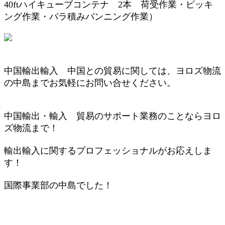
4
0ftハイキューブコンテナ 2本
荷受作業・
ピッキ
ング作業
・バラ積み
バンニング作業
）
中国輸出輸入 中国との貿易に関しては、ヨロズ物流
の中島までお気軽にお問い合せください。
中国輸出・輸入 貿易のサポート業務のことならヨロ
ズ物流まで！
輸出輸入に関するプロフェッショナルがお応えしま
す！
国際
事業部の中島でした！