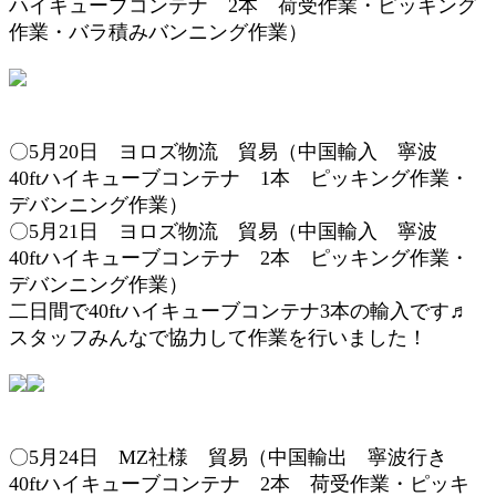
ハイキューブ
コンテナ
2
本
荷受作業
・
ピッキング
作業・
バラ積みバンニング作業
）
〇5
月20
日 ヨロズ物流
貿易（
中国輸入
寧波
4
0ftハイキューブコンテナ 1
本
ピッキング作業・
デバンニング作業
）
〇5
月21
日 ヨロズ物流
貿易（
中国輸入
寧波
4
0ftハイキューブコンテナ 2
本
ピッキング作業・
デバンニング作業
）
二日間で40ftハイキューブコンテナ3本の輸入です♬
スタッフみんなで協力して作業を行いました！
〇5
月24
日 MZ
社様 貿易（
中国輸出
寧波行き
4
0ftハイキューブコンテナ 2本
荷受作業・
ピッキ