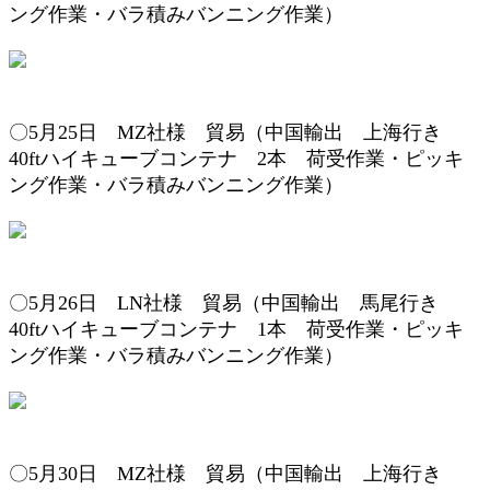
ング作業
・バラ積み
バンニング作業
）
〇5
月25
日 MZ
社様 貿易（
中国輸出
上海行き
4
0ftハイキューブコンテナ 2本
荷受作業・
ピッキ
ング作業
・バラ積み
バンニング作業
）
〇5
月26
日 LN
社様 貿易（
中国輸出
馬尾
行き
4
0ftハイキューブコンテナ 1本
荷受作業・
ピッキ
ング作業
・バラ積み
バンニング作業
）
〇5
月30
日 MZ
社様 貿易（
中国輸出
上海行き