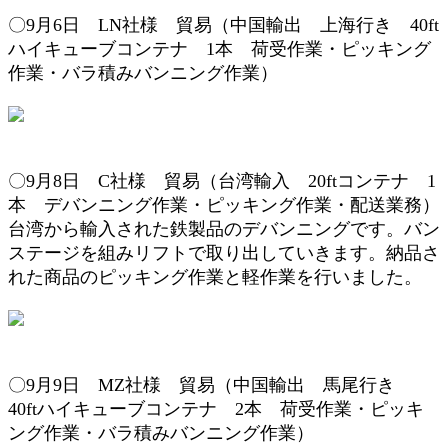
〇9
月6
日 LN
社様 貿易（
中国輸出
上海行き
4
0ft
ハイキューブコンテナ 1本
荷受作業・
ピッキング
作業
・バラ積み
バンニング作業
）
〇9月8日 C社様 貿易（台湾輸入 20ftコンテナ 1
本 デバンニング作業・ピッキング作業・配送業務）
台湾から輸入された鉄製品のデバンニングです。バン
ステージを組みリフトで取り出していきます。納品さ
れた商品のピッキング作業と軽作業を行いました。
〇9
月9
日 MZ
社様 貿易（
中国輸出
馬尾行き
4
0ftハイキューブコンテナ 2本
荷受作業・
ピッキ
ング作業
・バラ積み
バンニング作業
）