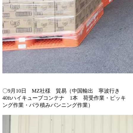
〇9
月10
日 MZ
社様 貿易（
中国輸出
寧波行き
4
0ftハイキューブコンテナ 1本
荷受作業・
ピッキ
ング作業
・バラ積み
バンニング作業
）