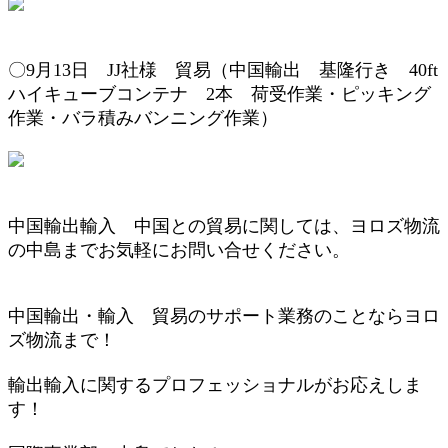
〇9
月13
日 JJ
社様 貿易（
中国輸出 基隆行き 4
0ft
ハイキューブ
コンテナ
2
本
荷受作業
・
ピッキング
作業・
バラ積みバンニング作業
）
中国輸出輸入 中国との貿易に関しては、ヨロズ物流
の中島までお気軽にお問い合せください。
中国輸出・輸入 貿易のサポート業務のことならヨロ
ズ物流まで！
輸出輸入に関するプロフェッショナルがお応えしま
す！