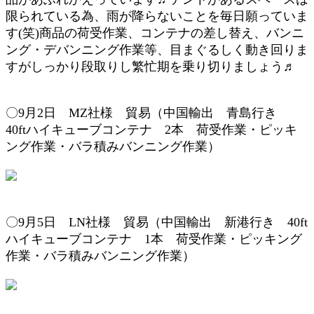
限られている為、雨が降らないことを毎日願っていま
す(笑)商品の荷受作業、コンテナの差し替え、バンニ
ング・デバンニング作業等、目まぐるしく動き回りま
すがしっかり段取りし繁忙期を乗り切りましょう♬
〇9
月2
日 MZ
社様 貿易（
中国輸出
青島行き
4
0ftハイキューブコンテナ 2本
荷受作業・
ピッキ
ング作業
・バラ積み
バンニング作業
）
〇9
月5
日 LN
社様 貿易（
中国輸出
新港行き
4
0ft
ハイキューブコンテナ 1本
荷受作業・
ピッキング
作業
・バラ積み
バンニング作業
）