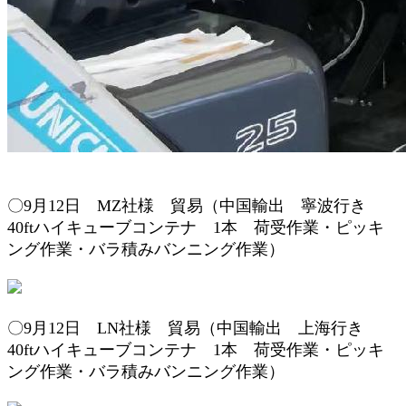
〇9
月12
日 MZ
社様 貿易（
中国輸出
寧波行き
4
0ftハイキューブコンテナ 1本
荷受作業・
ピッキ
ング作業
・バラ積み
バンニング作業
）
〇9
月12
日 LN
社様 貿易（
中国輸出
上海行き
4
0ftハイキューブコンテナ 1本
荷受作業・
ピッキ
ング作業
・バラ積み
バンニング作業
）