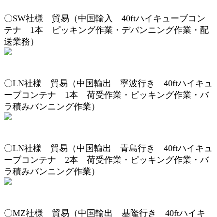
〇
SW
社様 貿易（
中国輸入 4
0ftハイキューブ
コン
テナ
1
本
ピッキング作業・デ
バンニング作業
・配
送業務
）
〇
LN
社様 貿易（
中国輸出
寧波行き
4
0ftハイキュ
ーブコンテナ 1本
荷受作業・
ピッキング作業
・バ
ラ積み
バンニング作業
）
〇
LN
社様 貿易（
中国輸出
青島行き
4
0ftハイキュ
ーブコンテナ 2本
荷受作業・
ピッキング作業
・バ
ラ積み
バンニング作業
）
〇
MZ
社様 貿易（
中国輸出
基隆行き
4
0ftハイキ