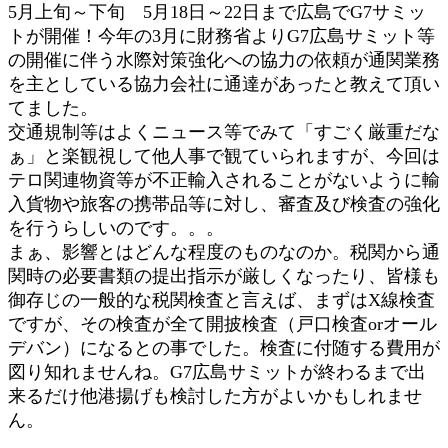
5月上
旬～下旬 5月18日～22日まで広島でG7サミッ
トが開催！今年の3月に財務省よりG7広島サミット等
の開催に伴う水際対策強化への協力の依頼が通関業務
を主としている協力会社に通達があったと教えて頂い
てました。
交通規制等はよくニュース等でみて「すごく厳重だな
ぁ」と楽観視して他人事で観ていられますが、今回は
テロ関連物資等が不正輸入されることがないように輸
入貨物や旅客の携帯品等に対し、審査及び検査の強化
を行うらしいのです。。。
まぁ、影響とはどんな程度のものなのか。税関から通
関時の必要書類の提出指示が厳しくなったり、皆様も
御存じの一般的な税関検査と言えば、まずはX線検査
ですが、その検査が全て開披検査（戸口検査orオール
デバン）になるとの事でした。検査に付随する費用が
図り知れませんね。G7広島サミットが終わるまで出
来るだけ他港揚げも検討した方がよいかもしれませ
ん。