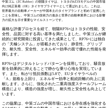
中策ゴム（ZC Rubber）の朝陽タイヤは、トヨタのbZ3Xモデルの中国市場
向け純正装着（OE）タイヤサプライヤーとして選ばれました。これは、
世界最大の自動車メーカーが中国本土のタイヤブランドと初めて提携した
ことを意味し、中策ゴムの技術力の進歩と世界の自動車業界における影響
力の拡大を示す重要なマイルストーンです。
厳格な評価プロセスを経て、朝陽RP76+はトヨタの性能、安
全性、品質に対する高い基準を満たしました。中策ゴムが継
続的に研究開発に投資してきた成果として、RP76+には独自
の「天極システム」が搭載されており、静音性、グリップ
力、耐久性、安全性、エネルギー効率の面で優れた性能を発
揮します。
RP76+はデジタルトレッドパターンを採用しており、騒音放
射を効果的に抑えることで静かな乗り心地を実現していま
す。また、転がり抵抗係数は5.8で、EUタイヤラベルの
「A」規格を上回り、エネルギー効率と航続距離の向上に貢
献します。さらに、強化された二重高強度スチールフレーム
構造により、構造の強度が増し、耐久性と安全性も向上して
います。
この協業は、中策ゴムの中国市場における存在感を強化する