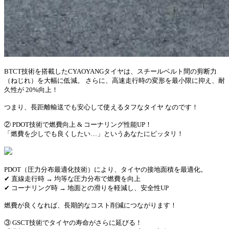
BTCT技術を搭載したCYAOYANGタイヤは、スチールベルト間の剪断力
（ねじれ）を大幅に低減。 さらに、高速走行時の変形を最小限に抑え、耐
久性が 20%向上！
つまり、長距離輸送でも安心して使えるタフなタイヤ なのです！
② PDOT技術で燃費向上 & コーナリング性能UP！
「燃費を少しでも良くしたい…」というあなたにピッタリ！
PDOT（圧力分布最適化技術）により、タイヤの接地面積を最適化。
✔ 直線走行時 → 均等な圧力分布で燃費を向上
✔ コーナリング時 → 地面との滑りを軽減し、安全性UP
燃費が良くなれば、長期的なコスト削減につながります！
③ GSCT技術でタイヤの寿命がさらに延びる！