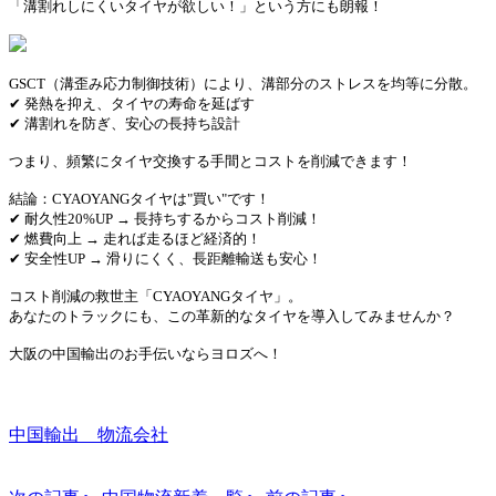
「溝割れしにくいタイヤが欲しい！」という方にも朗報！
GSCT（溝歪み応力制御技術）により、溝部分のストレスを均等に分散。
✔ 発熱を抑え、タイヤの寿命を延ばす
✔ 溝割れを防ぎ、安心の長持ち設計
つまり、頻繁にタイヤ交換する手間とコストを削減できます！
結論：CYAOYANGタイヤは"買い"です！
✔ 耐久性20%UP → 長持ちするからコスト削減！
✔ 燃費向上 → 走れば走るほど経済的！
✔ 安全性UP → 滑りにくく、長距離輸送も安心！
コスト削減の救世主「CYAOYANGタイヤ」。
あなたのトラックにも、この革新的なタイヤを導入してみませんか？
大阪の中国輸出のお手伝いならヨロズへ！
中国輸出 物流会社