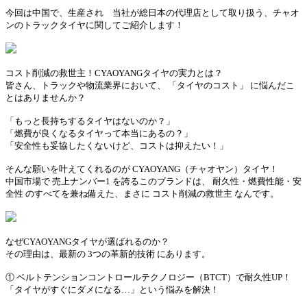
今回は中国で、生産され 当社が総日本の代理店として取り扱う、チャオ
ンのトラックタイヤに関してご紹介します！
コスト削減の救世主！CYAOYANGタイヤの実力とは？
皆さん、トラックや物流業界において、 「タイヤのコスト」 に悩んだこ
とはありませんか？
「もっと長持ちするタイヤはないのか？」
「燃費が良くなるタイヤって本当にあるの？」
「安全性も妥協したくないけど、コストは抑えたい！」
そんな願いを叶えてくれるのが CYAOYANG（チャオヤン）タイヤ！
中国市場で 売上ナンバー1 を誇るこのブランドは、 耐久性・燃費性能・安
全性 のすべてを兼ね備えた、まさに コスト削減の救世主 なんです。
なぜCYAOYANGタイヤが選ばれるのか？
その理由は、最新の 3つの革新的技術 にあります。
① ベルトテンションコントロールテクノロジー（BTCT）で耐久性UP！
「タイヤがすぐにダメになる…」という悩みを解決！