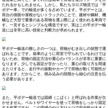
たれるかもしれません。しかし、私たちヨロズ物流では「平
ボデー車」での輸送が多くを占めています。平ボデーとは、
荷台の側面や屋根がないトラックのことで、建材や鋼材、機
械など大型で重量のある荷物を運ぶ際によく使われる車両で
す。一見するとシンプルな構造ですが、実はこの平ボデー輸
送には非常に高い技術と判断力が求められます。
平ボデー輸送の難しさの一つは、荷物がむき出しの状態で運
ばれることです。箱車のように荷室で守られているわけでは
ないため、荷物の固定方法や重心のバランスが非常に重要に
なります。少しでも固定が甘かったり、重心の取り方を間違
えたりすると、走行中の振動やカーブで荷物が動く可能性が
あります。だからこそ、積み込みの段階から細心の注意を払
う必要があります。
また、平ボデー輸送では固縛（こばく）と呼ばれる作業が欠
かせません。ベルトやワイヤーを使って荷物をしっかり固定
する作業ですが、この固縛のやり方ひとつで安全性が大きく