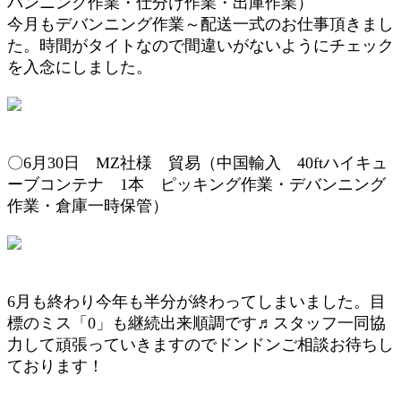
バンニング作業・
仕分け作業・出庫作業
）
今月もデバンニング作業～配送一式のお仕事頂きまし
た。時間がタイトなので間違いがないようにチェック
を入念にしました。
〇6月30
日 MZ
社様 貿易（
中国輸入 4
0ftハイキュ
ーブコンテナ 1本
ピッキング作業
・デバンニング
作業・倉庫一時保管
）
6月も終わり今年も半分が終わってしまいました。目
標のミス「0」も継続出来順調です♬スタッフ一同協
力して頑張っていきますのでドンドンご相談お待ちし
ております！