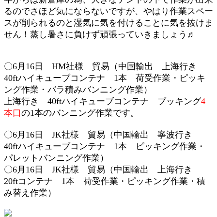
るのでさほど気にならないですが、やはり作業スペー
スが削られるのと湿気に気を付けることに気を抜けま
せん！蒸し暑さに負けず頑張っていきましょう♬
〇6月16
日 HM社様
貿易（中国輸出 上海行き
40ftハイキューブコンテナ
1本
荷受作業
・
ピッキ
ング作業・
バラ積みバンニング作業
）
上海行き 40ft
ハイキューブ
コンテナ ブッキング
4
本口
の1本のバンニング作業です。
〇6月16
日
JK社様 貿易（
中国輸出 寧波行き
4
0ftハイキューブコンテナ 1本
ピッキング作業
・
パレットバンニング作業
）
〇6月16
日
JK社様 貿易（
中国輸出 上海行き
2
0ftコンテナ 1本
荷受作業
・
ピッキング作業・
積
み替え
作業
）