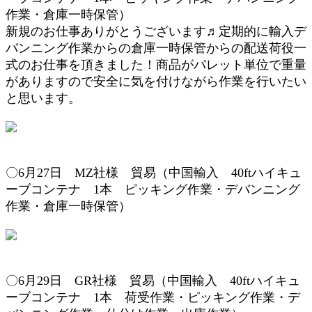
作業・倉庫一時保管
）
新規のお仕事ありがとうございます♬定期的に輸入デ
バンニング作業からの倉庫一時保管からの配送荷役一
式のお仕事を頂きました！商品がパレット単位で重量
がありますので安全に気を付けながら作業を行いたい
と思います。
〇6月27
日 MZ
社様 貿易（
中国輸入 4
0ftハイキュ
ーブコンテナ 1本
ピッキング作業
・デバンニング
作業・倉庫一時保管
）
〇6月29
日 GR社様
貿易（中国輸入
40ftハイキュ
ーブコンテナ
1本
荷受作業
・
ピッキング作業・デ