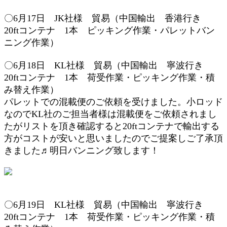
〇6月17
日
JK社様 貿易（
中国輸出 香港行き
2
0ftコンテナ 1本
ピッキング作業
・パレットバン
ニング作業
）
〇6月18
日 KL
社様 貿易（
中国輸出 寧波行き
2
0ftコンテナ 1本
荷受作業・
ピッキング作業
・積
み替え
作業
）
パレットでの混載便のご依頼を受けました。小ロッド
なのでKL社のご担当者様は混載便をご依頼されまし
たがリストを頂き確認すると20ftコンテナで輸出する
方がコストが安いと思いましたのでご提案しご了承頂
きました♬明日バンニング致します！
〇6月19
日 KL
社様 貿易（
中国輸出 寧波行き
2
0ftコンテナ 1本
荷受作業・
ピッキング作業
・積