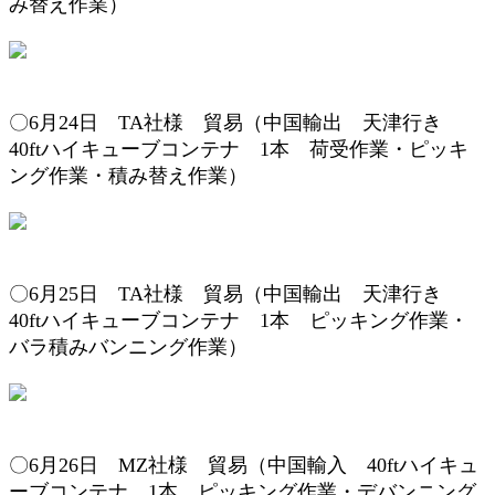
み替え
作業
）
〇6月24
日 TA
社様 貿易（
中国輸出 天津行き
4
0ftハイキューブコンテナ 1本
荷受作業・
ピッキ
ング作業
・積み替え
作業
）
〇6月25
日 TA
社様 貿易（
中国輸出 天津行き
4
0ftハイキューブコンテナ 1本
ピッキング作業
・
バラ積みバンニング
作業
）
〇6月26
日 MZ
社様 貿易（
中国輸入 4
0ftハイキュ
ーブコンテナ 1本
ピッキング作業
・デバンニング