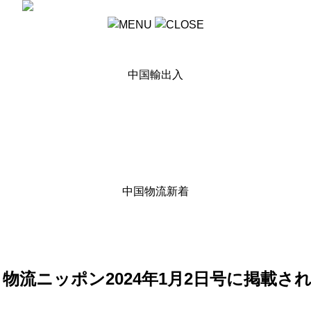
HOME
ヨロズの強み
中国輸出入
中国輸出・輸入
中国へ輸出
中国から輸入
航空配送
輸出入 通関業務
国内輸送
中国物流新着
輸出輸入 新着情報
ヨロズコーポレートサイト新着情報
ドローン撮影 (空撮)
お問い合わせ
 物流ニッポン2024年1月2日号に掲載さ
HOME