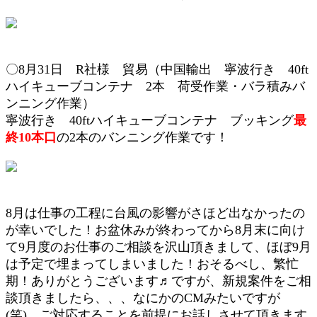
〇8月31日 R社様 貿易（中国輸出 寧波行き 40ft
ハイキューブ
コンテナ 2本
荷受作業・
バラ積みバ
ンニング作業）
寧波行き 40ft
ハイキューブコンテナ
ブッキング
最
終10
本口
の2本のバンニング作業です！
8月は仕事の工程に台風の影響がさほど出なかったの
が幸いでした！お盆休みが終わってから8月末に向け
て9月度のお仕事のご相談を沢山頂きまして、ほぼ9月
は予定で埋まってしまいました！おそるべし、繁忙
期！ありがとうございます♬ですが、新規案件をご相
談頂きましたら、、、なにかのCMみたいですが
(笑) ご対応することを前提にお話しさせて頂きます