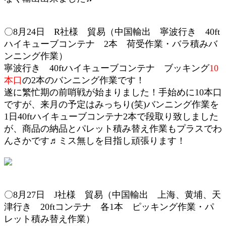
〇8月24日 R社様 貿易（中国輸出 寧波行き 40ft
ハイキューブ
コンテナ 2本
荷受作業・
バラ積みバ
ンニング作業）
寧波行き 40ft
ハイキューブ
コンテナ ブッキング
10
本口
の2本のバンニング作業です！
遂に繁忙期の前哨戦が始まりました！手始めに10本口
ですが、来月の予定はみっちり(笑)バンニング作業を
1日40ftハイキューブコンテナ2本で段取り致しました
が、商品の納品とパレット積み替え作業もプラスでわ
んさかです♬ミス無しを目指し頑張ります！
〇8月27日 J社様 貿易（
中国輸出 上海、黄埔、天
津行き 20ftコンテナ 各1本
ピッキング作業・パ
レット積み替え作業
）