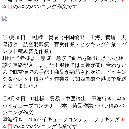
本口
の2本のバンニング作業です！
〇8月30日 J社様 貿易（
中国輸出 上海、黄埔、天
津行き 航空混載便 荷受作業・
ピッキング作業・パ
レット積み替え作業
）
J社担当者様より急遽、急ぎで商品を輸出したいと相
談の連絡が入りました！船便では日数が間に合わない
ので航空便での手配！商品が納品され次第、ピッキン
グ＆パレット積み替え作業をし関西国際空港まで配送
となりました♬
〇8月30日 R社様 貿易（中国輸出 寧波行き 40ft
ハイキューブ
コンテナ 2本
荷受作業・
バラ積みバ
ンニング作業）
寧波行き 40ft
ハイキューブ
コンテナ ブッキング
10
本口
の2本のバンニング作業です！