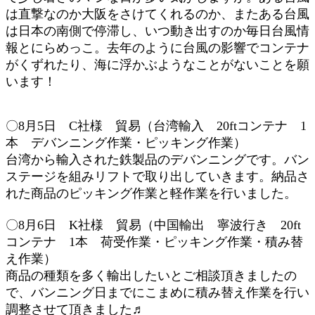
は直撃なのか大阪をさけてくれるのか、またある台風
は日本の南側で停滞し、いつ動き出すのか毎日台風情
報とにらめっこ。去年のように台風の影響でコンテナ
がくずれたり、海に浮かぶようなことがないことを願
います！
〇8月5日 C社様 貿
易（台湾輸入 20ftコンテナ 1
本 デバンニング作業・ピッキング作業）
台湾から輸入された鉄製品のデバンニングです。バン
ステージを組みリフトで取り出していきます。納品さ
れた商品のピッキング作業と軽作業を行いました。
〇8月6
日 K社様 貿易（中国輸出 寧波行き
20ft
コンテナ 1本
荷受作業・
ピッキング作業・積み替
え作業
）
商品の種類を多く輸出したいとご相談頂きましたの
で、バンニング日までにこまめに積み替え作業を行い
調整させて頂きました♬