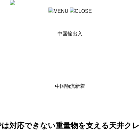
HOME
ヨロズの強み
中国輸出入
中国輸出・輸入
中国へ輸出
中国から輸入
航空配送
輸出入 通関業務
国内輸送
中国物流新着
輸出輸入 新着情報
ヨロズコーポレートサイト新着情報
ドローン撮影 (空撮)
お問い合わせ
では対応できない重量物を支える天井クレ
HOME