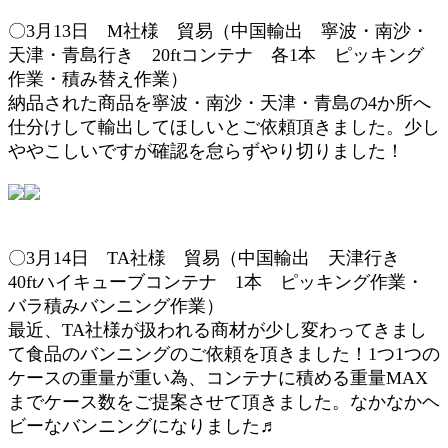
〇3月13
日 M社様 貿易（
中国輸出 寧波・南沙・
天津・青島行き
20ftコンテナ 各1本
ピッキング
作業
・積み替え作業
）
納品された商品を
寧波・南沙・天津・青島の4か所へ
仕分けして輸出してほしいとご依頼頂きました。少し
ややこしいですが確認を怠らずやり切りました！
〇3月14日 TA
社様 貿易（中国輸出 天津行き
40
ftハイキューブ
コンテナ 1本
ピッキング作業
・
バラ積みバンニング作業
）
最近、TA社様が扱われる商材が少し変わってきまし
て食品のバンニングのご依頼を頂きました！1つ1つの
ケースの重量が重い為、コンテナに積める重量MAX
までケース数をご提案させて頂きました。なかなかヘ
ビーなバンニングになりました♬