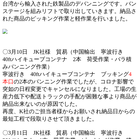
台湾から輸入された鉄製品のデバンニングです。バン
ステージを組みリフトで取り出していきます。納品さ
れた商品のピッキング作業と軽作業を行いました。
〇3月10
日 JK社様
貿易（中国輸出 寧波行き
40ft
ハイキューブ
コンテナ 2本
荷受作業・
バラ積
みバンニング作業）
寧波行き 40ft
ハイキューブ
コンテナ ブッキング
4
本口
の2本のバンニング作業でしたが、コロナ影響で
突如の日程変更でキャンセルになりました。工場の生
産力低下や配送トラックの手配が困難な事より商品が
納品出来ないのが原因でした。
再度、K社のご担当者様からお願いされ納品日からの
最短工程で段取りさせて頂きました。
〇3月11
日 JK社様
貿易（中国輸出 寧波行き