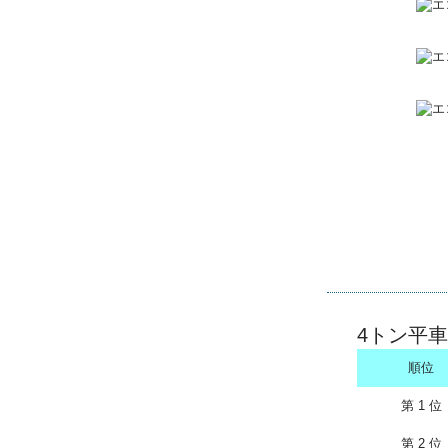
4トン平車
順位
第 1 位
第 2 位