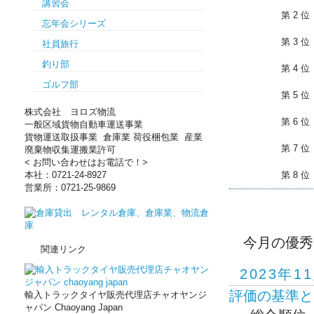
講習会
第 2 位
忘年会シリーズ
第 3 位
社員旅行
釣り部
第 4 位
ゴルフ部
第 5 位
株式会社 ヨロズ物流
第 6 位
一般区域貨物自動車運送事業
貨物運送取扱事業 倉庫業 荷役梱包業 産業
第 7 位
廃棄物収集運搬業許可
< お問い合わせはお電話で！>
第 8 位
本社：0721-24-8927
営業所：0721-25-9869
今月の優秀
関連リンク
2023年1
評価の基準と
輸入トラックタイヤ販売代理店チャオヤンジ
ャパン Chaoyang Japan