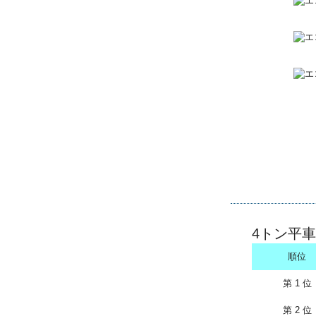
4トン平車
順位
第 1 位
第 2 位