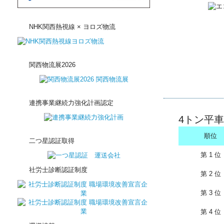
NHK関西熱視線 × ヨロズ物流
関西物流展2026
連携事業継続力強化計画認定
4トン平車
順位
二つ星認証取得
第 1 位
社労士診断認証制度
第 2 位
第 3 位
第 4 位