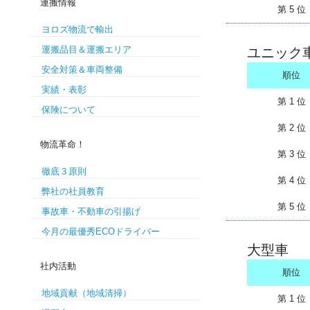
運搬情報
第 5 位
ヨロズ物流で輸出
運搬品目＆運搬エリア
ユニック
安全対策＆車両整備
順位
実績・表彰
第 1 位
保険について
第 2 位
物流革命！
第 3 位
徹底３原則
第 4 位
弊社の社員教育
第 5 位
事故車・不動車の引揚げ
今月の最優秀ECOドライバー
大型車
社内活動
順位
地域貢献（地域清掃）
第 1 位