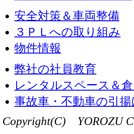
安全対策＆車両整備
３ＰＬへの取り組み
物件情報
弊社の社員教育
レンタルスペース＆倉
事故車・不動車の引揚
Copyright(C) YOROZU Co,.