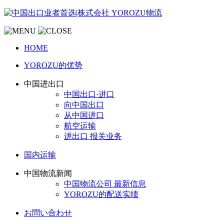
HOME
YOROZU的优势
中国进出口
中国出口·进口
向中国出口
从中国进口
航空运输
进出口 报关业务
国内运输
中国物流新闻
中国物流公司 最新信息
YOROZU的配送实绩
お問い合わせ